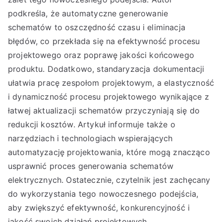
podkreśla, że automatyczne generowanie
schematów to oszczędność czasu i eliminacja
błędów, co przekłada się na efektywność procesu
projektowego oraz poprawę jakości końcowego
produktu. Dodatkowo, standaryzacja dokumentacji
ułatwia pracę zespołom projektowym, a elastyczność
i dynamiczność procesu projektowego wynikające z
łatwej aktualizacji schematów przyczyniają się do
redukcji kosztów. Artykuł informuje także o
narzędziach i technologiach wspierających
automatyzację projektowania, które mogą znacząco
usprawnić proces generowania schematów
elektrycznych. Ostatecznie, czytelnik jest zachęcany
do wykorzystania tego nowoczesnego podejścia,
aby zwiększyć efektywność, konkurencyjność i
jakość swoich działań projektowych.