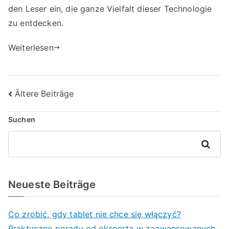
den Leser ein, die ganze Vielfalt dieser Technologie
zu entdecken.
Weiterlesen
Beitragsnavigation
Ältere Beiträge
Suchen
Suchen
Neueste Beiträge
Co zrobić, gdy tablet nie chce się włączyć?
Praktyczne porady od eksperta w zaawansowanych