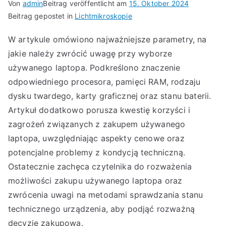
Von
admin
Beitrag veröffentlicht am
15. Oktober 2024
Beitrag gepostet in
Lichtmikroskopie
W artykule omówiono najważniejsze parametry, na
jakie należy zwrócić uwagę przy wyborze
używanego laptopa. Podkreślono znaczenie
odpowiedniego procesora, pamięci RAM, rodzaju
dysku twardego, karty graficznej oraz stanu baterii.
Artykuł dodatkowo porusza kwestię korzyści i
zagrożeń związanych z zakupem używanego
laptopa, uwzględniając aspekty cenowe oraz
potencjalne problemy z kondycją techniczną.
Ostatecznie zachęca czytelnika do rozważenia
możliwości zakupu używanego laptopa oraz
zwrócenia uwagi na metodami sprawdzania stanu
technicznego urządzenia, aby podjąć rozważną
decyzję zakupową.