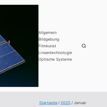
Allgemein
Bildgebung
Filmkunst
odf16
Linsentechnologie
Optische Systeme
Startseite
2025
Januar