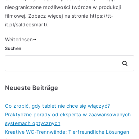
nieograniczone możliwości twórcze w produkcji
filmowej. Zobacz więcej na stronie
https://tt-
it.pl/saldeosmart/
.
Weiterlesen
Suchen
Suchen
Neueste Beiträge
Co zrobić, gdy tablet nie chce się włączyć?
Praktyczne porady od eksperta w zaawansowanych
systemach optycznych
Kreative WC-Trennwände: Tierfreundliche Lösungen