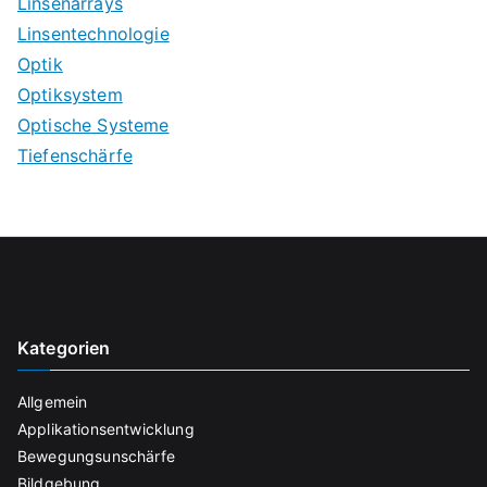
Linsenarrays
Linsentechnologie
Optik
Optiksystem
Optische Systeme
Tiefenschärfe
Kategorien
Allgemein
Applikationsentwicklung
Bewegungsunschärfe
Bildgebung