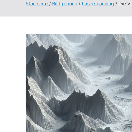
Startseite
Bildgebung
Laserscanning
Die V