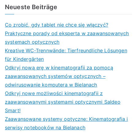
Neueste Beiträge
Co zrobić, gdy tablet nie chce się włączyć?
Praktyczne porady od eksperta w zaawansowanych
systemach optycznych
Kreative WC-Trennwände: Tierfreundliche Lösungen
für Kindergärten
Odkryj nową erę w kinematografii za pomocą
zaawansowanych systemów optycznych –
odwirusowanie komputera w Bielanach
Odkryj nowe możliwości kinematografii z
zaawansowanymi systemami optycznymi Saldeo
Smart!
Zaawansowane systemy optyczne: Kinematografia i
serwisy notebooków na Bielanach