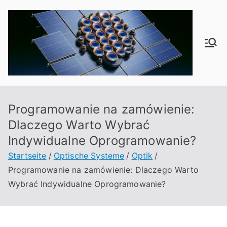
Zum
Inhalt
springen
od
f1
6
Programowanie na zamówienie:
Dlaczego Warto Wybrać
Indywidualne Oprogramowanie?
Startseite
Optische Systeme
Optik
Programowanie na zamówienie: Dlaczego Warto
Wybrać Indywidualne Oprogramowanie?