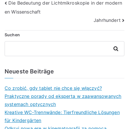
Beitragsnavigation
Die Bedeutung der Lichtmikroskopie in der modern
en Wissenschaft
Jahrhundert
Suchen
Suchen
Neueste Beiträge
Co zrobić, gdy tablet nie chce się włączyć?
Praktyczne porady od eksperta w zaawansowanych
systemach optycznych
Kreative WC-Trennwände: Tierfreundliche Lösungen
für Kindergärten
Odkryj nową erę w kinematografii za pomocą