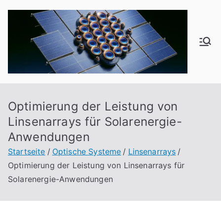
Zum
Inhalt
springen
od
f1
6
Optimierung der Leistung von
Linsenarrays für Solarenergie-
Anwendungen
Startseite
Optische Systeme
Linsenarrays
Optimierung der Leistung von Linsenarrays für
Solarenergie-Anwendungen