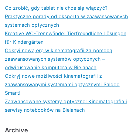
Co zrobić, gdy tablet nie chce się włączyć?
Praktyczne porady od eksperta w zaawansowanych
systemach optycznych
Kreative WC-Trennwände: Tierfreundliche Lösungen
für Kindergärten
Odkryj nową erę w kinematografii za pomocą
zaawansowanych systemów optycznych –
odwirusowanie komputera w Bielanach
Odkryj nowe możliwości kinematografii z
zaawansowanymi systemami optycznymi Saldeo
Smart!
Zaawansowane systemy optyczne: Kinematografia i
serwisy notebooków na Bielanach
Archive