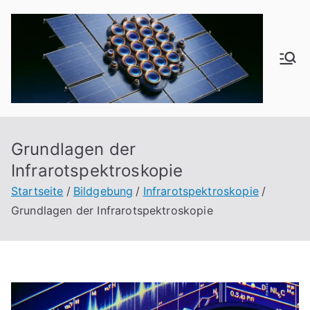
Zum
Inhalt
springen
od
f1
6
Grundlagen der
Infrarotspektroskopie
Startseite
Bildgebung
Infrarotspektroskopie
Grundlagen der Infrarotspektroskopie