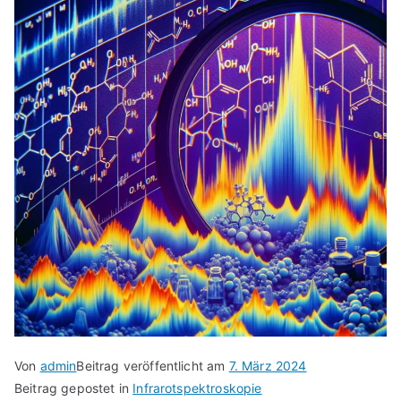
Von
admin
Beitrag veröffentlicht am
7. März 2024
Beitrag gepostet in
Infrarotspektroskopie