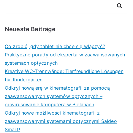
Suchen
Neueste Beiträge
Co zrobić, gdy tablet nie chce się włączyć?
Praktyczne porady od eksperta w zaawansowanych
systemach optycznych
Kreative WC-Trennwände: Tierfreundliche Lösungen
für Kindergärten
Odkryj nową erę w kinematografii za pomocą
zaawansowanych systemów optycznych –
odwirusowanie komputera w Bielanach
Odkryj nowe możliwości kinematografii z
zaawansowanymi systemami optycznymi Saldeo
Smart!