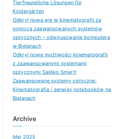
Tierfreundliche Lösungen für
Kindergärten
Odkryj nową erę w kinematografii za
pomocą zaawansowanych systemów
optycznych – odwirusowanie komputera
w Bielanach
Odkryj nowe możliwości kinematografii
z zaawansowanymi systemami
optycznymi Saldeo Smart!
Zaawansowane systemy optyczne:
Kinematografia i serwisy notebooków na
Bielanach
Archive
Mai 2025