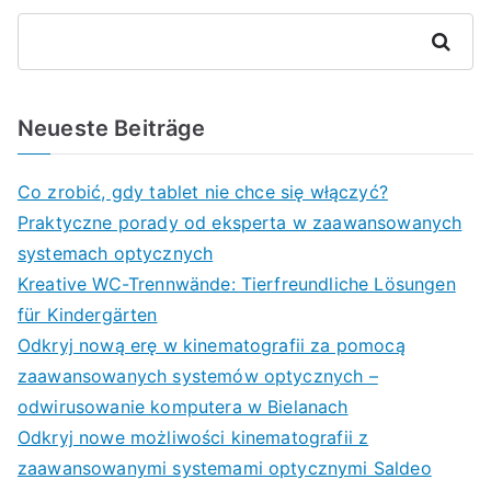
Suchen
Neueste Beiträge
Co zrobić, gdy tablet nie chce się włączyć?
Praktyczne porady od eksperta w zaawansowanych
systemach optycznych
Kreative WC-Trennwände: Tierfreundliche Lösungen
für Kindergärten
Odkryj nową erę w kinematografii za pomocą
zaawansowanych systemów optycznych –
odwirusowanie komputera w Bielanach
Odkryj nowe możliwości kinematografii z
zaawansowanymi systemami optycznymi Saldeo